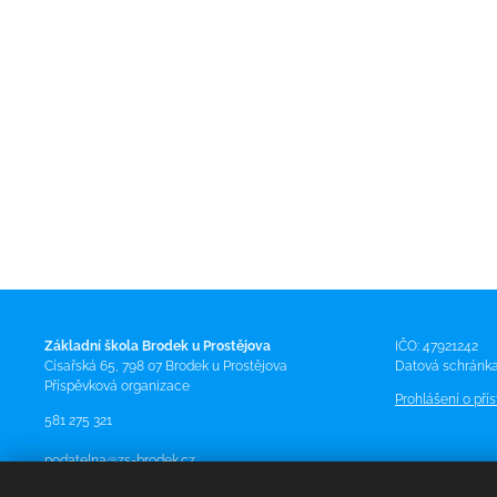
Základní škola Brodek u Prostějova
IČO: 47921242
Císařská 65, 798 07 Brodek u Prostějova
Datová schránka
Příspěvková organizace
Prohlášení o pří
581 275 321
podatelna@zs-brodek.cz