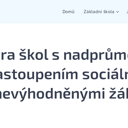
Domů
Základní škola
ra škol s nadprů
astoupením sociál
nevýhodněnými žá