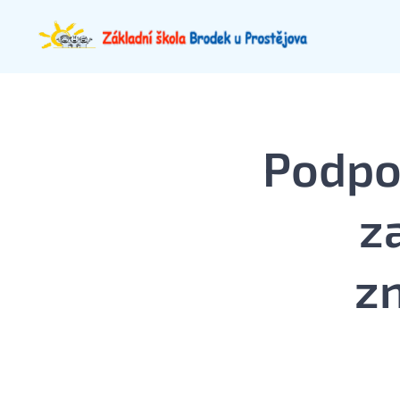
Podpo
z
z