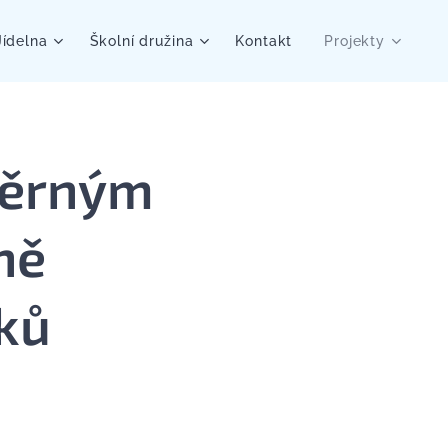
Jídelna
Školní družina
Kontakt
Projekty
měrným
ně
ků