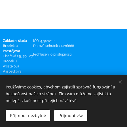
Základní škola
IČO: 47921242
Brodek u
Datová schránka: u2nfdd8
Prostějova
Prohlášení o přístupnosti
Císařská 65, 798 07
Brodek u
Prostějova
Příspěvková
organizace
581 275 321
Používáme cookies, abychom zajistili správné fungování a
bezpečnost našich stránek. Tím vám můžeme zajistit tu
podatelna@zs-
nejlepší zkušenost při jejich návštěvě.
brodek.cz
Přijmout nezbytné
Přijmout vše
Cookies