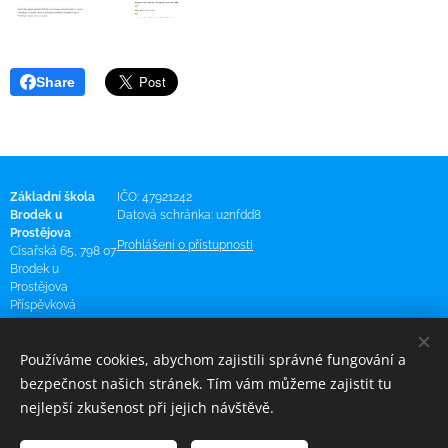
Share
Základní škola
IČO: 47921242
Brodek u
Datová schránka: u2nfdd8
Prostějova
Prohlášení o přístupnosti
Císařská 65, 798 07
Brodek u
Prostějova
Příspěvková
organizace
581 275 321
Používáme cookies, abychom zajistili správné fungování a
bezpečnost našich stránek. Tím vám můžeme zajistit tu
podatelna@zs-
nejlepší zkušenost při jejich návštěvě.
brodek.cz